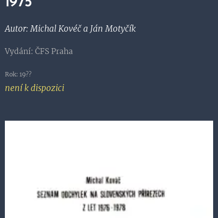
1975
Autor: Michal Kovéč a Ján Motyčík
Vydání: ČFS Praha
Rok: 19??
není k dispozici