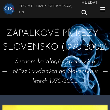
HLEDAT
ČESKÝ FILUMENISTICKÝ SVAZ,
z. s.
ZÁPALKOVÉ PŘÍŘEZY -
SLOVENSKO (1970-2002)
Seznam katalogů zápalkových
přířezů vydaných na Slovensku v
letech 1970-2002