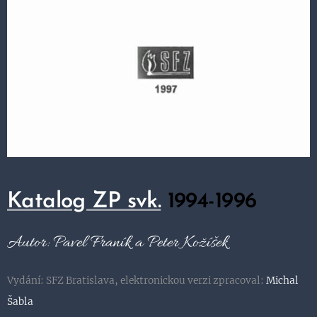
Katalog ZP svk.
1994-1996
Autor: Pavel Franík a Peter Kožíšek
Vydání: SFZ Bratislava, elektronickou verzi zpracoval:
Michal
Šabla