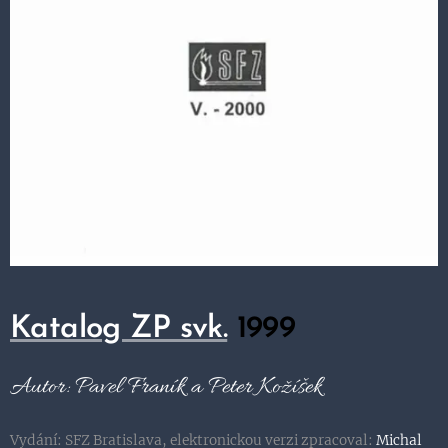
Katalog ZP svk.
1999
Autor: Pavel Franík a Peter Kožíšek
Vydání: SFZ Bratislava, elektronickou verzi zpracoval:
Michal