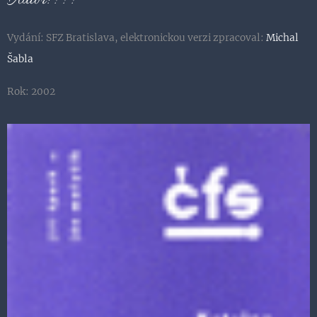
Autor: ???
Vydání: SFZ Bratislava, elektronickou verzi zpracoval:
Michal
Šabla
Rok: 2002