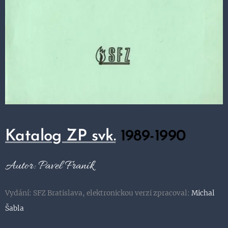
Katalog ZP svk.
1989-1990
Autor: Pavel Franík
Vydání: SFZ Bratislava, elektronickou verzi zpracoval:
Michal
Šabla