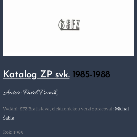
Katalog ZP svk.
1985-1988
Autor: Pavel Franík
Vydání: SFZ Bratislava, elektronickou verzi zpracoval:
Michal
Šabla
Rok: 1989