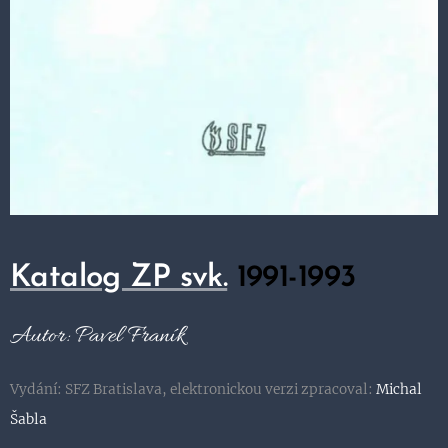
Katalog ZP svk.
1991-1993
Autor: Pavel Franík
Vydání: SFZ Bratislava, elektronickou verzi zpracoval:
Michal
Šabla