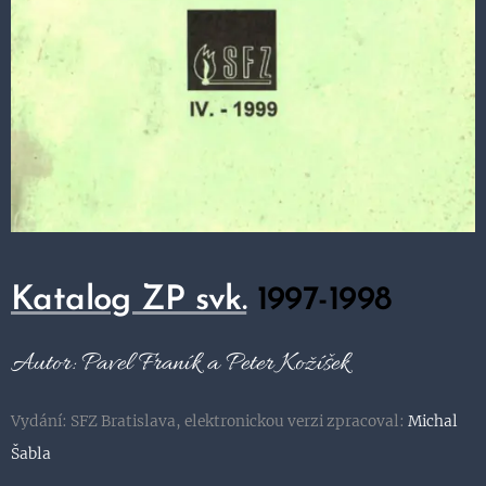
Katalog ZP svk.
1997-1998
Autor: Pavel Franík a Peter Kožíšek
Vydání: SFZ Bratislava, elektronickou verzi zpracoval:
Michal
Šabla