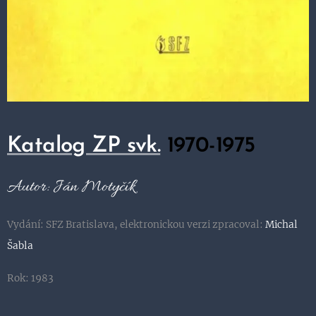
Katalog ZP svk.
1970-1975
Autor: Ján Motyčík
Vydání: SFZ Bratislava, elektronickou verzi zpracoval:
Michal
Šabla
Rok: 1983