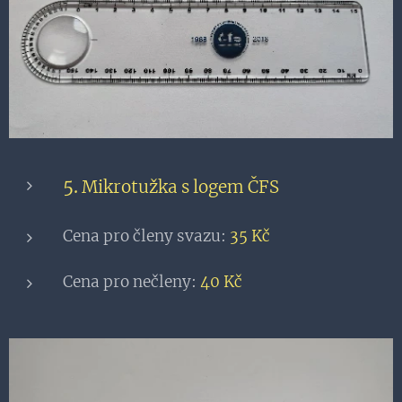
5.
Mikrotužka s logem ČFS
Cena pro členy svazu:
35 Kč
Cena pro nečleny:
40 Kč