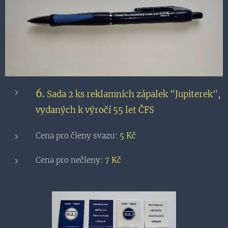
6.
Sada 2 ks reklamních zápalek "Jupiterek",
vydaných k výročí 55 let ČFS
Cena pro členy svazu:
5 Kč
Cena pro nečleny:
7 Kč