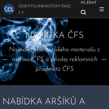
HLEDAT
ČESKÝ FILUMENISTICKÝ SVAZ,
z. s.
NABÍDKA ČFS
Nabídka sběratelského materiálu z
archivu ČFS a prodej reklamních
předmětů ČFS
NABÍDKA ARŠÍKŮ A