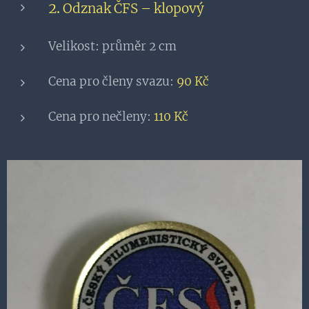
2.
Odznak ČFS – klopový
Velikost: průměr 2 cm
Cena pro členy svazu:
90 Kč
Cena pro nečleny:
110 Kč