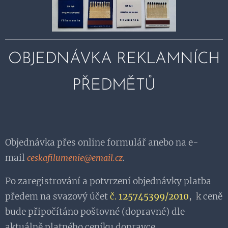
OBJEDNÁVKA REKLAMNÍCH
PŘEDMĚTŮ
Objednávka přes online formulář anebo na e-
mail
.
ceskafilumenie@email.cz
Po zaregistrování a potvrzení objednávky platba
předem na svazový účet
č.
125745399/2010
,
k
ceně
bude připočítáno poštovné (dopravné) dle
aktuálně platného ceníku dopravce.