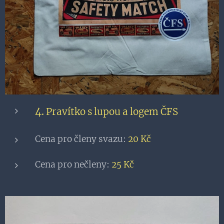
4.
Pravítko s lupou a logem ČFS
Cena pro členy svazu:
20
Kč
Cena pro nečleny:
25 Kč