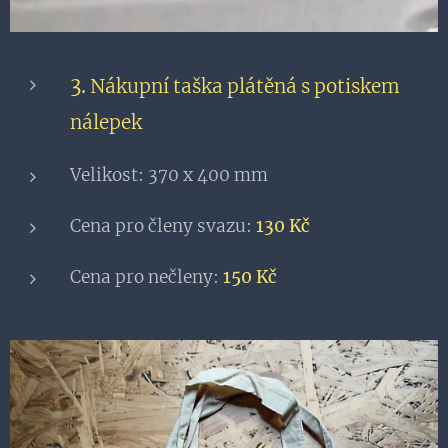
3.
Nákupní taška plátěná s potiskem
nálepek
Velikost: 370 x 400 mm
Cena pro členy svazu:
130 Kč
Cena pro nečleny:
150 Kč