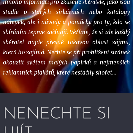
mnoho informací pro zkušené
jako jsou
sběratele,
studie o starých sirkárnách nebo katalogy
nálepek, ale i návody a pomůcky pro ty, kdo se
sbíráním teprve začínají. Věříme, že si zde každý
sběratel najde přesně takovou oblast zájmu,
která ho zajímá. Nechte se při prohlížení stránek
okouzlit světem malých papírků a nejmenších
reklamních plakátů, které nestačily shořet...
NENECHTE SI