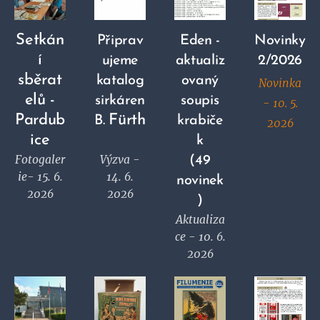
Setkán
Připrav
Eden -
Novinky
í
ujeme
aktualiz
2/2026
sběrat
katalog
ovaný
Novinka
elů -
sirkáren
soupis
- 10. 5.
Pardub
Fürth
B.
krabiče
2026
ice
k
Fotogaler
Výzva -
(49
ie- 15. 6.
14. 6.
novinek
2026
2026
)
Aktualiza
ce - 10. 6.
2026