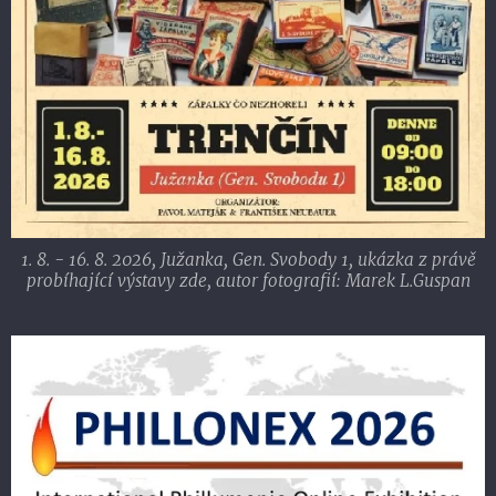
1. 8. - 16. 8. 2026, Južanka, Gen. Svobody 1, ukázka z právě
probíhající výstavy zde, autor fotografií: Marek L.Guspan