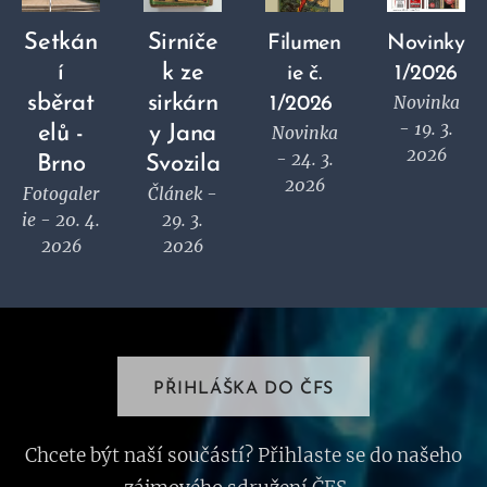
Setkán
Sirníče
Filumen
Novinky
í
k ze
ie č.
1/2026
sběrat
sirkárn
Novinka
1/2026
- 19. 3.
elů -
y Jana
Novinka
2026
- 24. 3.
Brno
Svozila
2026
Fotogaler
Článek -
ie - 20. 4.
29. 3.
2026
2026
PŘIHLÁŠKA DO ČFS
Chcete být naší součástí? Přihlaste se do našeho