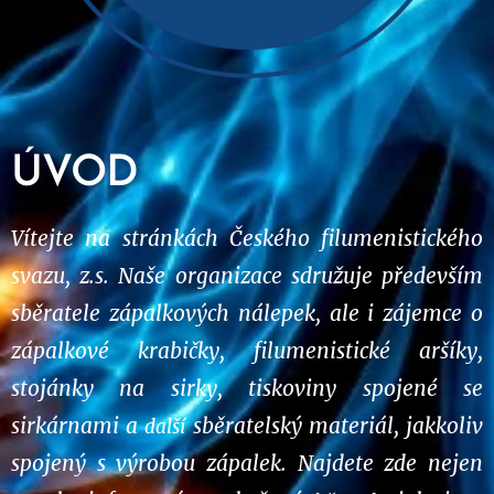
ÚVOD
Vítejte na stránkách Českého filumenistického
svazu, z.s. Naše organizace sdružuje především
sběratele zápalkových nálepek, ale i zájemce o
zápalkové krabičky, filumenistické aršíky,
stojánky na sirky, tiskoviny spojené se
sirkárnami a
sběratelský materiál, jakkoliv
další
spojený s výrobou zápalek. Najdete zde nejen