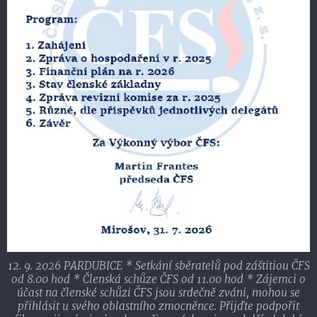
12. 9. 2026 PARDUBICE * Setkání sběratelů pod záštitiou ČFS
od 8.00 hod * Členská schůze ČFS od 11.00 hod * Zájemci o
účast na členské schůzi ČFS jsou srdečně zváni, mohou se
přihlásit u svého oblastního zmocněnce. Přijďte podpořit