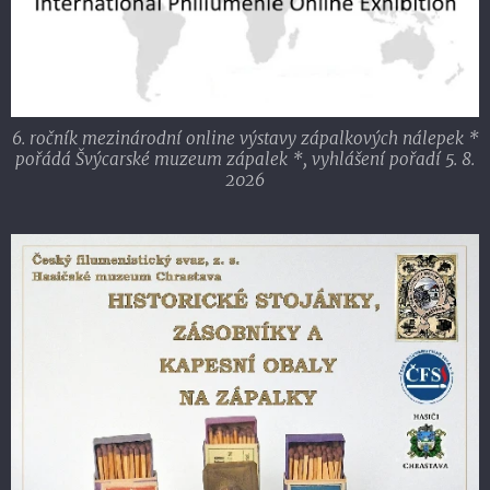
6. ročník mezinárodní online výstavy zápalkových nálepek *
pořádá Švýcarské muzeum zápalek *, vyhlášení pořadí 5. 8.
2026