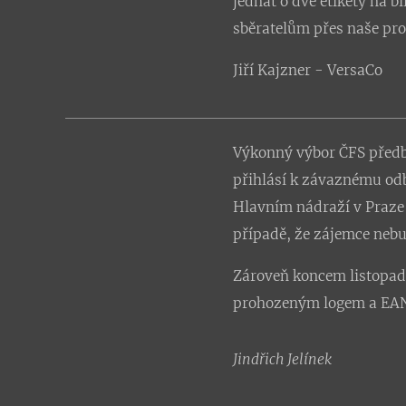
jednat o dvě etikety na b
sběratelům přes naše pro
Jiří Kajzner - VersaCo
Výkonný výbor ČFS předbě
přihlásí k závaznému od
Hlavním nádraží v Praze 
případě, že zájemce nebu
Zároveň koncem listopad
prohozeným logem a EA
Jindřich Jelínek