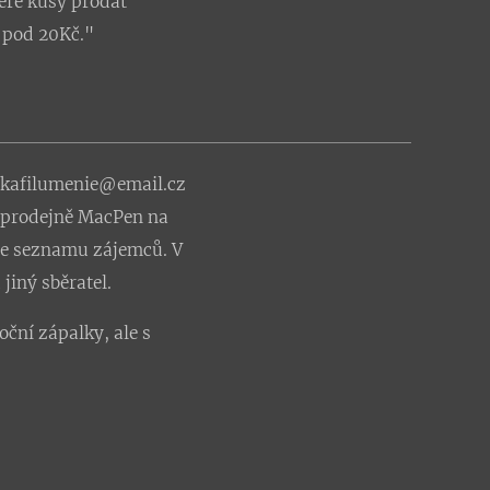
teré kusy prodat
ě pod 20Kč."
eskafilumenie@email.cz
v prodejně MacPen na
dle seznamu zájemců. V
jiný sběratel.
ní zápalky, ale s