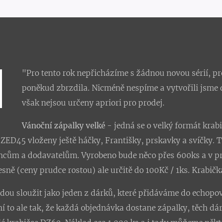
"Pro tento rok nepřicházíme s žádnou novou sérií, p
poněkud zbrzdila.
Nicméně nespíme a vytvořili jsme 
však nejsou určeny apriori pro prodej.
Vánoční zápalky velké
- jedná se o velký formát krab
ZED45 vloženy ještě háčky, Františky, prskavky a svíčky.
T
cům a dodavatelům. Vyrobeno bude něco přes 600ks a v pr
sně (ceny prudce rostou) ale určitě do 100Kč / 1ks. Krabičk
dou sloužit jako jeden z dárků, které přidáváme do echopo
 to ale tak, že každá objednávka dostane zápalky, těch dá