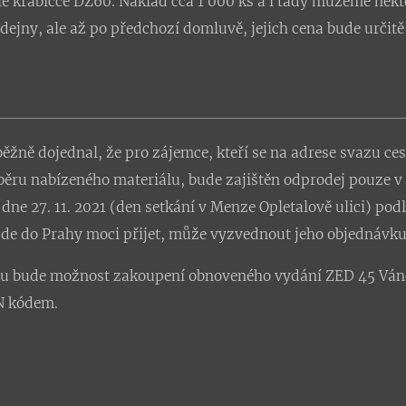
ílé krabičce DZ60. Náklad cca 1 000 ks a i tady můžeme něk
dejny, ale až po předchozí domluvě, jejich cena bude určit
žně dojednal, že pro zájemce, kteří se na adrese svazu c
běru nabízeného materiálu, bude zajištěn odprodej pouze 
dne 27. 11. 2021 (den setkání v Menze Opletalově ulici) po
de do Prahy moci přijet, může vyzvednout jeho objednávku 
u bude možnost zakoupení obnoveného vydání ZED 45 Vánoč
N kódem.