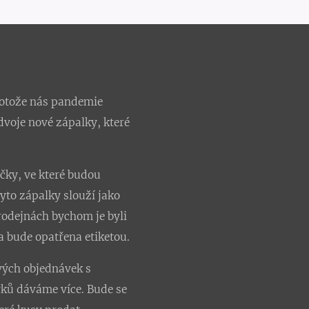
rotože nás pandemie
dvoje nové zápalky, které
ičky, ve které budou
yto zápalky slouží jako
odejnách bychom je byli
a bude opatřena etiketou.
vých objednávek s
rků dáváme více. Bude se