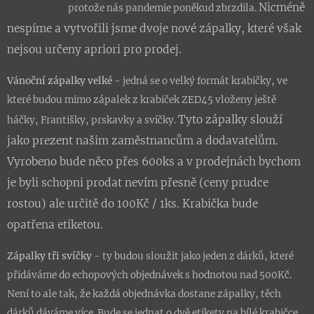
Nicméně
protože nás pandemie poněkud zbrzdila.
nespíme a vytvořili jsme dvoje nové zápalky, které však
nejsou určeny apriori pro prodej.
Vánoční zápalky velké
- jedná se o velký formát krabičky, ve
které budou mimo zápalek z krabiček ZED45 vloženy ještě
Tyto zápalky slouží
háčky, Františky, prskavky a svíčky.
jako prezent našim zaměstnancům a dodavatelům.
Vyrobeno bude něco přes 600ks a v prodejnách bychom
je byli schopni prodat nevím přesně (ceny prudce
rostou) ale určitě do 100Kč / 1ks. Krabička bude
opatřena etiketou.
Zápalky tři svíčky
- ty budou sloužit jako jeden z dárků, které
přidáváme do echopových objednávek s hodnotou nad 500Kč.
Není to ale tak, že každá objednávka dostane zápalky, těch
dárků dáváme více. Bude se jednat o dvě etikety na bílé krabičce