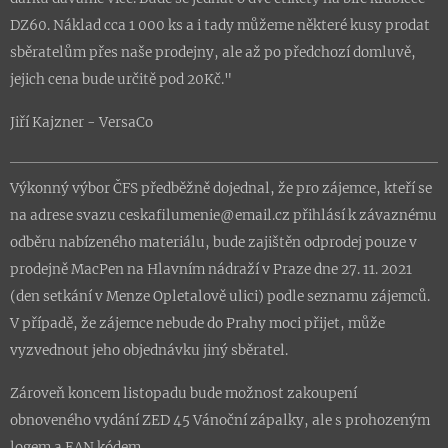
DZ60. Náklad cca 1 000 ks a i tady můžeme některé kusy prodat
sběratelům přes naše prodejny, ale až po předchozí domluvě,
jejich cena bude určitě pod 20Kč."
Jiří Kajzner - VersaCo
Výkonný výbor ČFS předběžně dojednal, že pro zájemce, kteří se
na adrese svazu ceskafilumenie@email.cz přihlásí k závaznému
odběru nabízeného materiálu, bude zajištěn odprodej pouze v
prodejně MacPen na Hlavním nádraží v Praze dne 27. 11. 2021
(den setkání v Menze Opletalově ulici) podle seznamu zájemců.
V případě, že zájemce nebude do Prahy moci přijet, může
vyzvednout jeho objednávku jiný sběratel.
Zároveň koncem listopadu bude možnost zakoupení
obnoveného vydání ZED 45 Vánoční zápalky, ale s prohozeným
logem a EAN kódem.