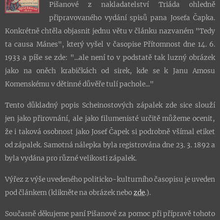
Pišanové z nakladatelství Triáda ohledně
připravovaného vydání spisů pana Josefa Čapka.
Konkrétně chtěla objasnit jednu větu v článku nazvaném "Tedy
ta causa Mánes", který vyšel v časopise Přítomnost dne 14. 6.
1933 a píše se zde: "...ale není to v podstatě tak luzný obrázek
jako na oněch krabičkách od sirek, kde se k Janu Amosu
Komenskému v dětinné důvěře tulí pachole..."
Tento důkladný popis Scheinostových zápalek zde sice slouží
jen jako přirovnání, ale jako filumenisté určitě můžeme ocenit,
že i taková osobnost jako Josef Čapek si podrobně všímal etiket
od zápalek. Samotná nálepka byla registrována dne 23. 3. 1892 a
byla vydána pro různé velikosti zápalek.
Výřez z výše uvedeného politicko-kulturního časopisu je uveden
pod článkem (klikněte na obrázek nebo
zde
.).
Současně děkujeme paní Pišanové za pomoc při přípravě tohoto