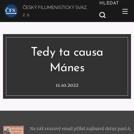
HLEDAT
ČESKÝ FILUMENISTICKÝ SVAZ,
z. s.
Tedy ta causa
Mánes
11.10.2022
Na náš svazový email přišel zajímavý dotaz paní A.