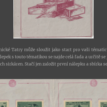
nické Tatry může sloužit jako start pro vaši témat
pek s touto tématikou se najde celá řada a určitě se 
 sirkáren. Stačí jen založit první nálepku a sbírka se 