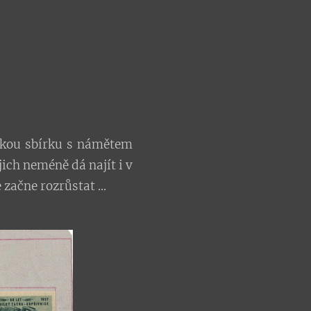
ickou sbírku s námětem
jich neméně dá najít i v
začne rozrůstat ...