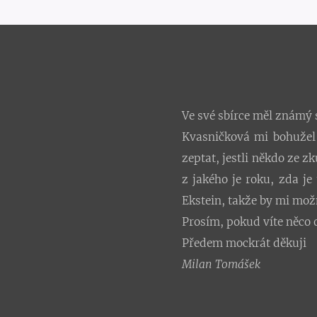
Ve své sbírce měl známý s
Kvasničková mi bohužel s
zeptat, jestli někdo ze z
z jakého je roku, zda j
Ekstein, takže by mi mo
Prosím, pokud víte něco
Předem mockrát děkuji
Milan Tomášek