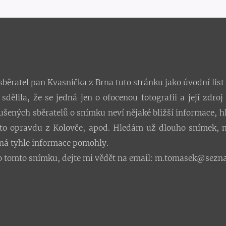
běratel pan Kvasnička z Brna tuto stránku jako úvodní list 
dělila, že se jedná jen o ofocenou fotografii a její zdroj
kušených sběratelů o snímku neví nějaké bližší informace, hl
e to opravdu z Kolovče, apod. Hledám už dlouho snímek, 
žná tyhle informace pomohly.
 o tomto snímku, dejte mi vědět na email: m.tomasek@sezn