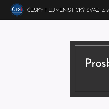
ČESKÝ FILUMENISTICKÝ SVAZ, z. s
Pros