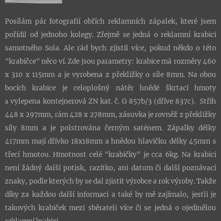
Posílám pár fotografií obřích reklamních zápalek, které jsem
pořídil od jednoho kolegy. Zřejmě se jedná o reklamní krabici
samotného Sola. Ale rád bych zjistil více, pokud někdo o této
"krabičce" něco ví. Zde jsou parametry: krabice má rozměry 460
x 310 x 115mm a je vyrobena z překližky o síle 8mm. Na obou
bocích krabice je celoplošný nátěr hnědé škrtací hmoty
vylepena kontejnerová ZN kat. č. G 857b/3 (dříve 837c). Střih
a
448 x 297mm, rám 428 x 278mm, zásuvka je rovněž z překližky
síly 8mm a je polstrována černým saténem. Zápalky délky
417mm mají dřívko 18x18mm a hnědou hlavičku délky 45mm s
třecí hmotou. Hmotnost celé "krabičky" je cca 6kg. Na krabici
není žádný další potisk, razítko, ani datum či další poznávací
znaky, podle kterých by se dal zjistit výrobce a rok výroby. Takže
díky za každou další informaci a také by mě zajímalo, jestli je
takových krabiček mezi sběrateli více či se jedná o ojedinělou