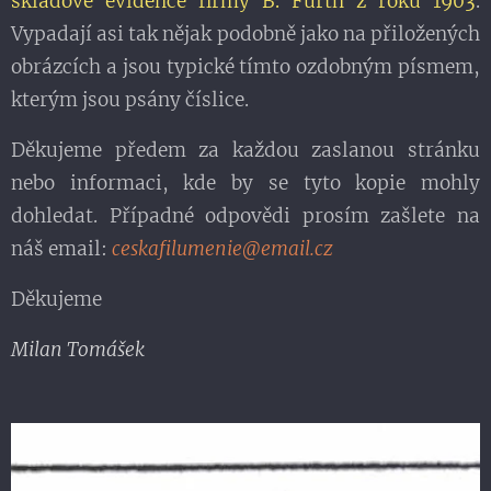
skladové evidence firmy B. Fürth z roku 1903
.
Vypadají asi tak nějak podobně jako na přiložených
obrázcích a jsou typické tímto ozdobným písmem,
kterým jsou psány číslice.
Děkujeme předem za každou zaslanou stránku
nebo informaci, kde by se tyto kopie mohly
dohledat. Případné odpovědi prosím zašlete na
náš email:
ceskafilumenie@email.cz
Děkujeme
Milan Tomášek