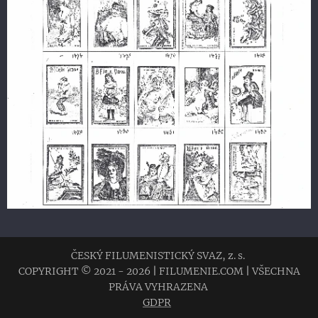
ČESKÝ FILUMENISTICKÝ SVAZ, z. s.
COPYRIGHT © 2021 - 2026
|
FILUMENIE.COM
|
VŠECHNA
PRÁVA VYHRAZENA
GDPR