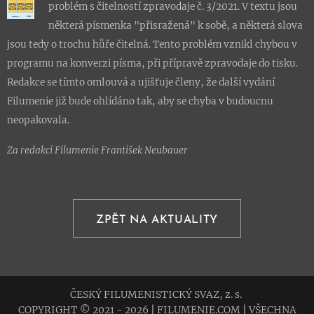
problém s čitelností zpravodaje č. 3/2021. V textu jsou
některá písmenka "přisražená" k sobě, a některá slova
jsou tedy o trochu hůře čitelná. Tento problém vznikl chybou v
programu na konverzi písma, při přípravě zpravodaje do tisku.
Redakce se tímto omlouvá a ujišťuje členy, že další vydání
Filumenie již bude ohlídáno tak, aby se chyba v budoucnu
neopakovala.
Za redakci Filumenie František Neubauer
ZPĚT NA AKTUALITY
ČESKÝ FILUMENISTICKÝ SVAZ, z. s.
COPYRIGHT © 2021 - 2026
|
FILUMENIE.COM
|
VŠECHNA