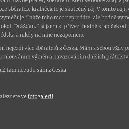
kání hlavně přátel, sběratelů, kteří se dobře znají a js
ro sběratele krabiček to je skutečný ráj. V tomto ráji
vyměňuje. Takže toho moc neprodáte, ale hodně vym
okolí Drážďan. I já jsem si přivezl hodně krabiček od
Švédska a nikdy na mně nezapomene.
ání nejezdí více sběratelů z Česka. Mám s sebou vždy 
domlouváním výměn a navazováním dalších přátelství.
d už tam nebudu sám z Česka
naleznete ve
fotogalerii
.