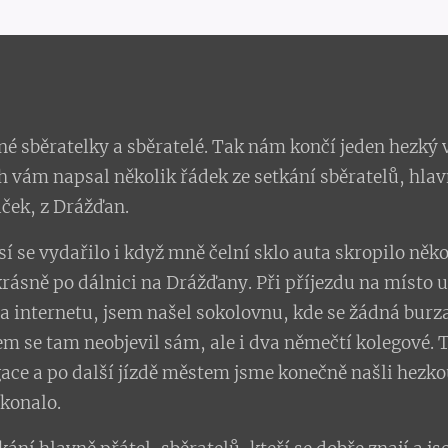
né sběratelky a sběratelé. Tak nám končí jeden hezký 
h vám napsal několik řádek ze setkání sběratelů, hla
iček, z Drážďan.
í se vydařilo i když mně čelní sklo auta skropilo něko
krásně po dálnici na Drážďany. Při příjezdu na místo 
a internetu, jsem našel sokolovnu, kde se žádná burza 
em se tam neobjevil sám, ale i dva němečtí kolegové. 
ce a po další jízdě městem jsme konečně našli hezk
 konalo.