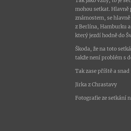
Tak jako vždy, to je set
mohou setkat. Hlavně p
známostem, se hlavně 
z Berlína, Hamburku a 
který jezdí hodně do 
Škoda, že na toto setk
takže není problém s 
Tak zase příště a sna
Jirka z Chrastavy
Fotografie ze setkání 