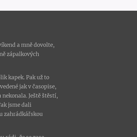
víkend a mně dovolte,
vně zápalkových
lik kapek. Pak už to
uvedené jak v časopise,
nekonala. Ještě štěstí,
Tak jsme dali
ou zahrádkářskou