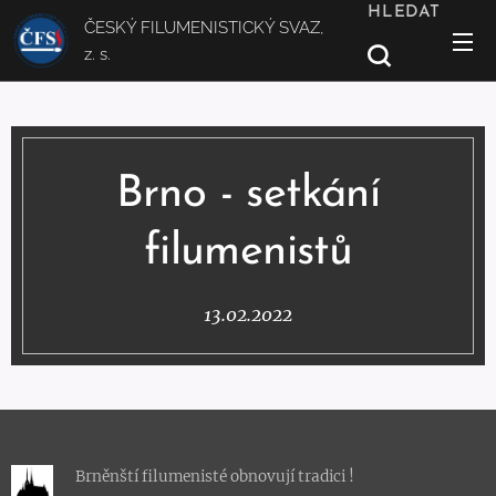
HLEDAT
ČESKÝ FILUMENISTICKÝ SVAZ,
z. s.
Brno - setkání
filumenistů
13.02.2022
Brněnští filumenisté obnovují tradici !