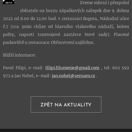
Zveme místní i přespolní
sběratele na burzu zápalkových nálepek dne 9. dubna
2022 od 8.00 do 12.00 hod. v restauraci Bogota, Nádražní ulice
č.7 (cca 3min chůze od hlavního vlakového nádraží, kolem
pošty, naproti tramvajové zastávce Nové sady). Placené
parkoviště u restaurace. Občerstvení zajištěno.
Bližší informace:
Pavel Filipi, e-mail:
filipi.filumenie@gmail.com
, tel: 602 592
972 a Jan Nohel, e-mail:
jan.nohel@seznam.cz
.
ZPĚT NA AKTUALITY