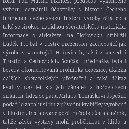
roku. Pan Martin Frantes, předseda výkonného
výboru, seznámil účastníky s historií Českého
filumenistického svazu, historií výroby zápalek a
také se širokou nabídkou sběratelského materiálu.
Informace o sirkařství na Hořovicku přiblížil
Luděk Trejbal v pestré prezentaci zachycující jak
výrobu v samotných Hořovicích, tak i v sousední
Tlustici a Cerhovicích. Součástí přednášky byla i
beseda a komentovaná prohlídka expozice, ukázka
dalších sběratelských předmětů a také důkaz
kvality 100 let starých zápalek z hořovických
sirkáren, když se panu Milanu Tomáškovi úspěšně
podařilo zapálit sirku z původní krabičky vyrobené
v Tlustici. Instalované požární čidla zůstala němá,
takže závěr výstavy mohl proběhnout v klidu a