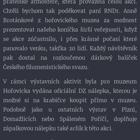
přátelské atmosféře, která provázela celou akci.
Chtěli bychom tak poděkovat paní RNDr. Anně
Brotánkové z hořovického muzea za možnost
prezentovat našeho koníčka širší veřejnosti, když
se akce zúčastnilo, i přes krásné počasí které
panovalo venku, takřka 20 lidí. Každý návštěvník
pak dostal na rozloučenou dárkový balíček
Českého filumenistického svazu.
V rámci výstavních aktivit byla pro muzeum
Hořovicka vydána oficiální DZ nálepka, kterou je
možné si na krabičce koupit přímo v muzeu.
Podobně jako u ostatních výstav v Plzni,
Domažlicích nebo Spáleném Poříčí, doplňuje
zápalkovou nálepku také aršík k této akci.