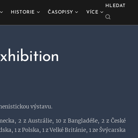
HLEDAT
HISTORIE
ČASOPISY
VÍCE
xhibition
umenistickou výstavu.
ecka, 2 z Austrálie, 10 z Bangladéše, 2 z České
dska, 1 z Polska, 1 z Velké Británie, 1 ze Švýcarska