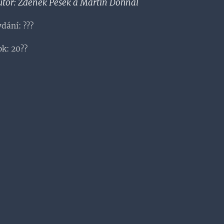
utor: Zdeněk Pešek a Martin Dohnal
dání: ???
k: 20??