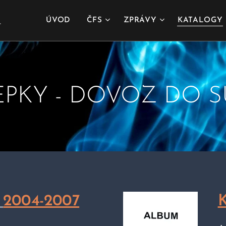
.
ÚVOD
ČFS
ZPRÁVY
KATALOGY
KY - DOVOZ DO SUŠI
2004-2007
K