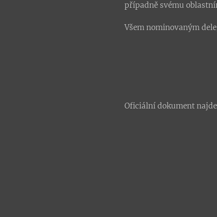
případně svému oblastn
Všem nominovaným deleg
Oficiální dokument najd