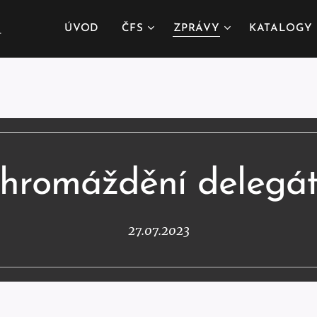
.
ÚVOD
ČFS
ZPRÁVY
KATALOGY
hromáždění delegá
27.07.2023