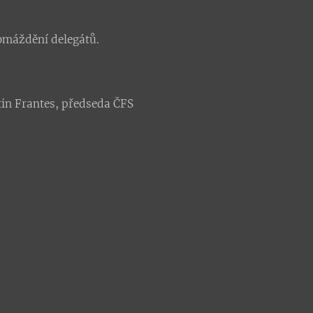
omáždění delegátů.
in Frantes, předseda ČFS