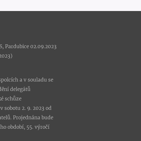
S, Pardubice 02.09.2023
2023)
polcích a v souladu se
ění delegátů
ké schůze
v sobotu 2. 9. 2023 od
atelů. Projednána bude
ího období,
55. výročí