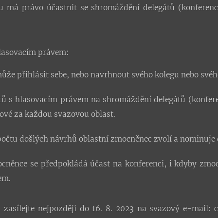
u má právo účastnit se shromáždění delegátů (konferenc
lasovacím právem:
ůže přihlásit sebe, nebo navrhnout svého kolegu nebo své
tů s hlasovacím právem na shromáždění delegátů (konferen
lenové za každou svazovou oblast.
očtu došlých návrhů oblastní zmocněnec zvolí a nominuje d
ocněnce se předpokládá účast na konferenci, i kdyby zmo
em.
 zasílejte nejpozději do 16. 8. 2023 na svazový e-mail: 