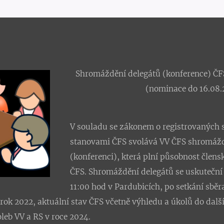
Shromáždění delegátů (konference) ČF
(nominace do 16.08.
V souladu se zákonem o registrovaných s
stanovami ČFS svolává VV ČFS shromážd
(konferenci), která plní působnost člens
ČFS.
Shromáždění delegátů se uskuteční 
11:00 hod v Pardubicích, po setkání sběr
 rok 2022, aktuální stav ČFS včetně výhledu a úkolů do dalš
leb VV a RS v roce 2024.