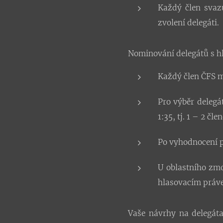
Každý člen svaz
zvolení delegáti.
Nominování delegátů s h
Každý člen ČFS m
Pro výběr delegá
1:35, tj. 1 – 2 č
Po vyhodnocení p
U oblastního zm
hlasovacím práv
Vaše návrhy na delegáta