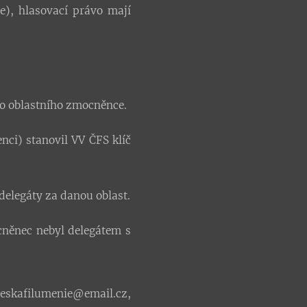
e), hlasovací právo mají
ho oblastního zmocněnce.
ci) stanovil VV ČFS klíč
elegáty za danou oblast.
cněnec nebyl delegátem s
ceskafilumenie@email.cz,